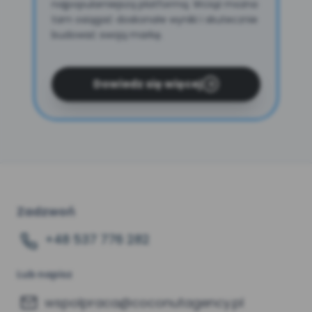
najpopularniejszą platformą. Wciąż można
tam osiągać doskonałe wyniki i skutecznie
budować swoją markę.
Dowiedz się więcej
Zadzwoń
+48 537 776 282
Lub napisz
wspolpraca@coconutagency.pl