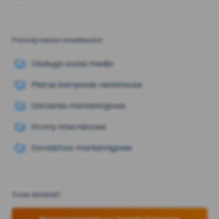
Poznaj nasze możliwości
Obsługa social media
Płatne kampanie reklamowe
Szkolenia marketingowe
Strony internetowe
Doradztwo marketnigowe
Czas działać!