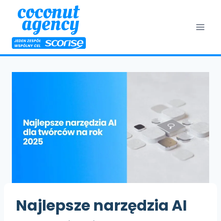
Przejdź
do
treści
Najlepsze narzędzia AI