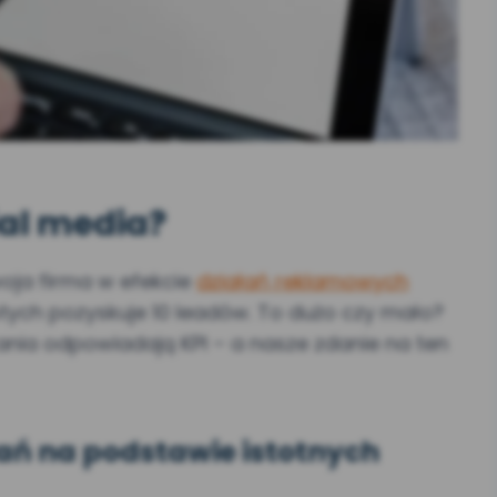
ial media?
oja firma w efekcie
działań reklamowych
otych pozyskuje 10 leadów. To dużo czy mało?
tania odpowiadają KPI – a nasze zdanie na ten
łań na podstawie istotnych