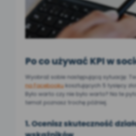
Po co używać KPI w soc
Wyobraź sobie następującą sytuację: Tw
na Facebooku
kosztujących 5 tysięcy zł
Było warto czy nie było warto? Na te py
temat poznasz trochę później.
1. Ocenisz skuteczność dzia
wskaźników