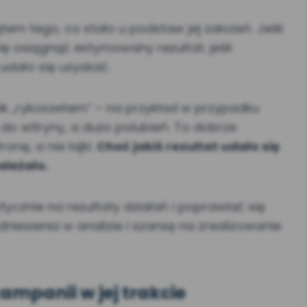
m tego, co stało u podstaw jej założeń. Jeśli
ię osiągnąć estymowany rezultat; jeśli
e udało się uzyskać.
nik „rykoszetem” – na przykład w przypadku
do witryny, a dużo polubień. To dobrze
onę, a nie lajki.
Choć jakiś rezultat udało się
ależało.
tycznie na rezultaty działań i poprawiać się
dniesienia w analizie i szansę na zrealizowanie
ampanii w jej trakcie