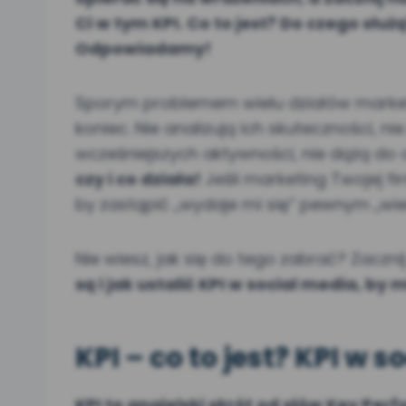
Ci w tym KPI. Co to jest? Do czego służ
Odpowiadamy!
Sporym problemem wielu działów marketi
koniec. Nie analizują ich skuteczności, 
wcześniejszych aktywności, nie dążą do
czy i co działa!
Jeśli marketing Twojej f
by zastąpić „wydaje mi się” pewnym „wie
Nie wiesz, jak się do tego zabrać? Zacz
są i jak ustalić KPI w social media, by
KPI – co to jest? KPI w 
KPI to angielski skrót od słów Key Per