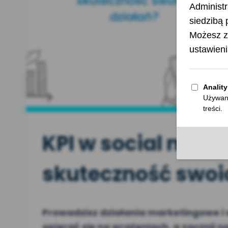
KPI w social media,
skuteczność swoi
Prowadzisz działania marketingowe i w
opierać się na wrażeniach, a zacznij 