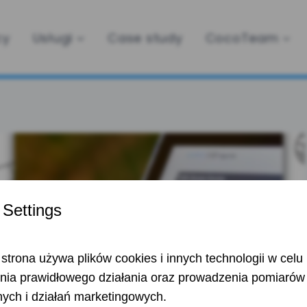
cy
Usługi
Case study
CocoTeam