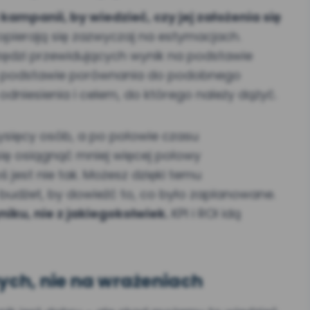
kampanii, by wiedzieć, czy jej założenia się
opierają się zazwyczaj na estymacjach.
zędzi przewidujących wynik na podstawie
a podstawie porównania do podobnego
odniesienia i celem, do którego należy dążyć.
tysięcy osób, a po połowie czasu
ię osiągnąć mniej więcej połowy
jest nie tak. Możesz dzięki temu
budżet, by dowieźć to, co było zaplanowane.
niku, nie z jakiegokolwiek.
KPI i ROI idą
ych, nie na wrażeniach