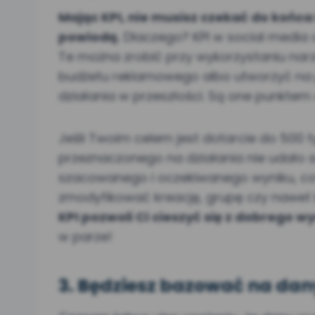
Mając KPI, nie musisz czekać do końca 
powiodą.
Dlaczego? KPI w social media 
Te można zrobić przy wykorzystaniu nar
budżetu reklamowego albo utworzyć n
działania w przeszłości. Są one punktem 
Jeśli Twoim celem jest dotarcie do 500 
przeznaczonego na działania nie udało s
szacowanego i oczekiwanego wyniku, coś 
zmodyfikować kreację, grupę czy nawet 
KPI pozwoli Ci cieszyć się z dobrego wy
w parze!
3. Będziesz bazować na dan