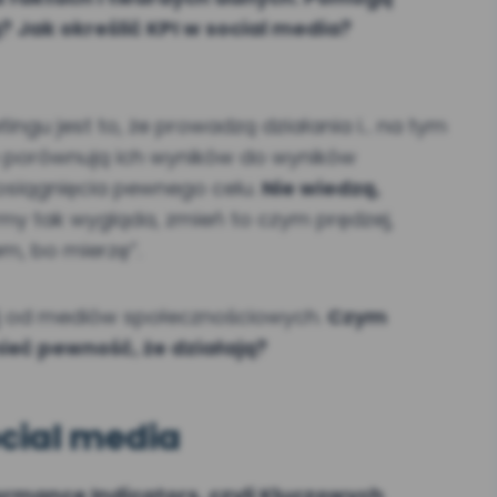
ą? Jak określić KPI w social media?
ngu jest to, że prowadzą działania i… na tym
nie porównują ich wyników do wyników
 osiągnięcia pewnego celu.
Nie wiedzą,
irmy tak wygląda, zmień to czym prędzej,
m, bo mierzę”.
nij od mediów społecznościowych.
Czym
 mieć pewność, że działają?
social media
formance Indicators, czyli Kluczowych