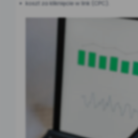
koszt za kliknięcie w link (CPC).