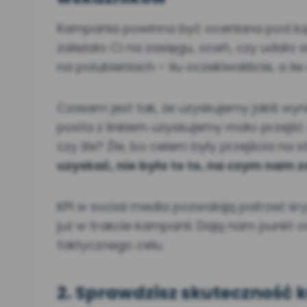
Kampania powinna być oceniana pod kąte
zależało Ci na zasięgu, oceń, czy udało s
na polubieniach – ilu oczekiwaliście, a il
Czasem jest tak, że uzyskujemy jakiś wy
posta z linkiem uzyskujemy mało przejść 
czy źle? Źle, bo celem były przejścia na str
uzyskać, nie było to to, na czym nam z
KPI w social media pozwalają patrzeć kry
już w trakcie kampanii. Dają nam punkt o
faktycznego celu.
2. Sprawdzisz skuteczność k