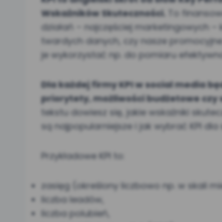
Wskaźników Skuteczności.
To finansow
działań – najczęściej marketingowych –
twardych danych, czy nasze promocyjne w
je wykorzystać np. do pomiaru efektywno
Dla każdej firmy KPI w social media b
priorytety, możliwości budżetowe czy
tekstu dowiesz się, jakie wskaźniki sku
są najpopularniejsze i jak wybrać KPI dla 
Przykładowe KPI to:
zasięg (określony liczbowo np. w skali mi
liczba leadów,
liczba polubień,