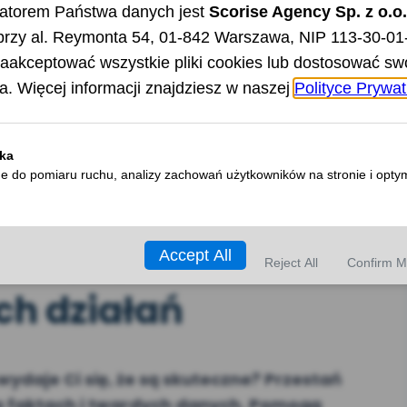
 czyli jak określić
ch działań
ydaje Ci się, że są skuteczne? Przestań
na faktach i twardych danych. Pomogą