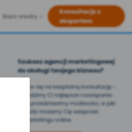
Konsultacje z
Baza wiedzy
ekspertem
Szukasz agencji marketingowej
do obsługi twojego biznesu?
Umów się na bezpłatną konsultację –
doradzimy Ci najlepsze rozwiązania
oraz przedstawimy możliwości, w jaki
sposób możemy Cię wesprzeć
w marketingu online.