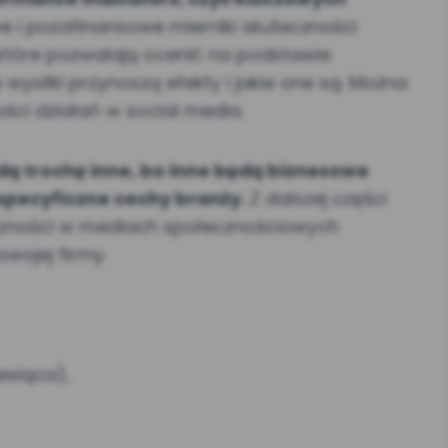
e i pozafinansowe mierniki skuteczności
 które pozwalają ocenić na podstawie
ysiłki przynoszą efekty i jakie one są. Można
ści działań w social media.
ędą trochę inne, bo inne będą biznesowe
 specyficzne cechy branży.
Z dalszej części
teczności w mediach społecznościowych
swojej firmy.
esiąca),